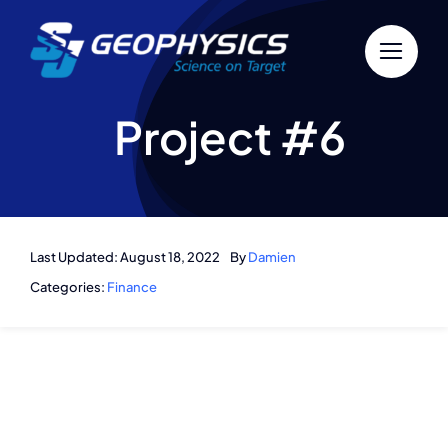
Skip
to
content
Project #6
Last Updated: August 18, 2022
By
Damien
Categories:
Finance