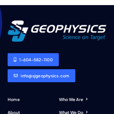
1-604-582-1100
info@sjgeophysics.com
Home
Who We Are
About
What We Do